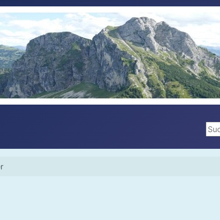
Suc
r