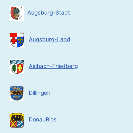
Augsburg-Stadt
Augsburg-Land
Aichach-Friedberg
Dillingen
DonauRies