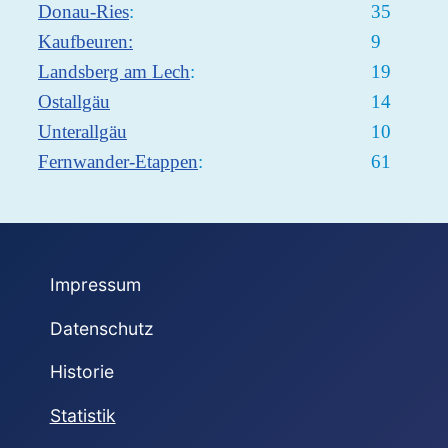
Donau-Ries
:
35
Kaufbeuren:
9
Landsberg am Lech
:
19
Ostallgäu
14
Unterallgäu
10
Fernwander-Etappen
:
61
Impressum
Datenschutz
Historie
Statistik