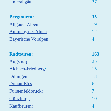
Unterallgäu:
37
Bergtouren:
35
Allgäuer Alpen
:
19
Ammergauer Alpen
:
12
Bayerische Voralpen
:
4
Radtouren:
163
Augsburg
:
25
Aichach-Friedberg
:
15
Dillingen
:
13
Donau-Ries
:
6
Fürstenfeldbruck:
7
Günzburg:
10
Kaufbeuren:
4