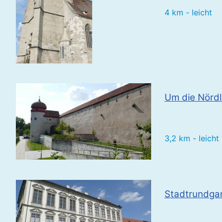
4 km - leicht
Um die Nördl
3,2 km - leicht
Stadtrundga