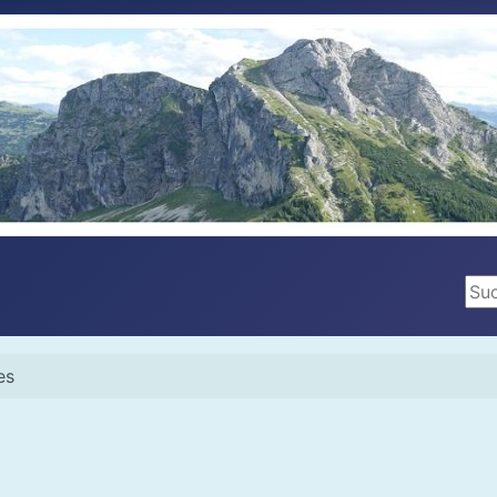
Suc
es