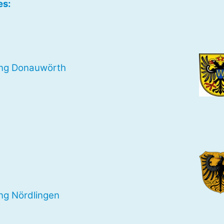
es:
ng Donauwörth
ng Nördlingen