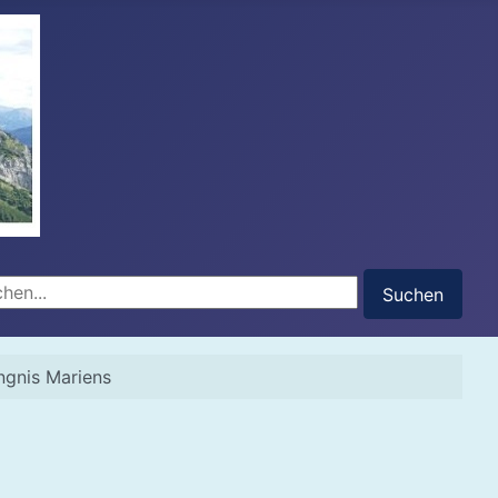
hen...
Suchen
gnis Mariens