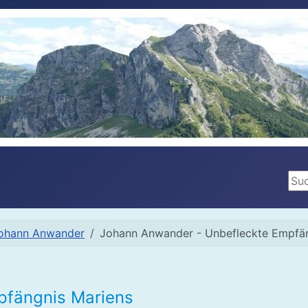
Suc
ohann Anwander
Johann Anwander - Unbefleckte Empfän
pfängnis Mariens