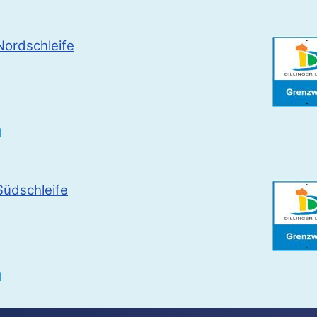
ordschleife
l
üdschleife
l