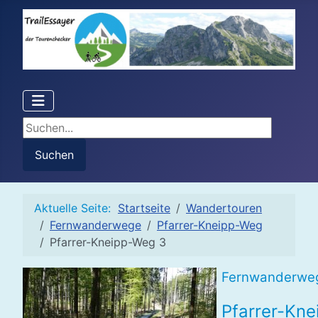
Suchen...
Suchen
Aktuelle Seite:
Startseite
Wandertouren
Fernwanderwege
Pfarrer-Kneipp-Weg
Pfarrer-Kneipp-Weg 3
Fernwanderwe
Pfarrer-Kne