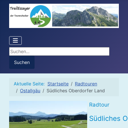
Suchen...
Suchen
Aktuelle Seite:
Startseite
Radtouren
Ostallgäu
Südliches Oberdorfer Land
Radtour
Südliches O