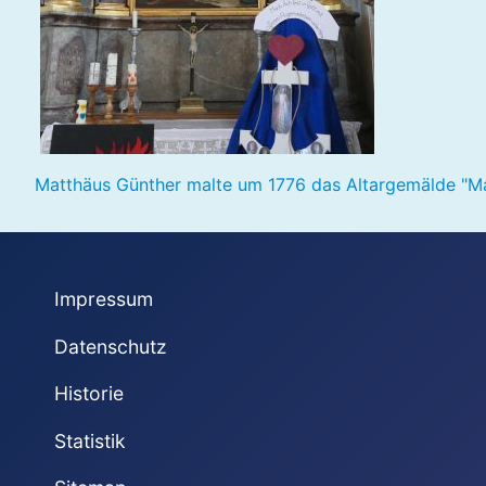
Matthäus Günther malte um 1776 das Altargemälde "Marty
Impressum
Datenschutz
Historie
Statistik