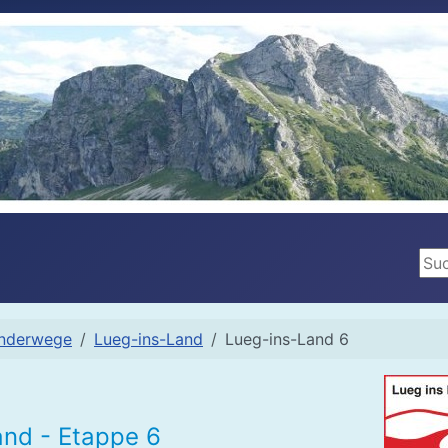
Suc
nderwege
Lueg-ins-Land
Lueg-ins-Land 6
and - Etappe 6