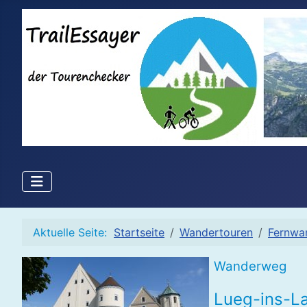
Aktuelle Seite:
Startseite
Wandertouren
Fernwa
Wanderweg
Lueg-ins-L